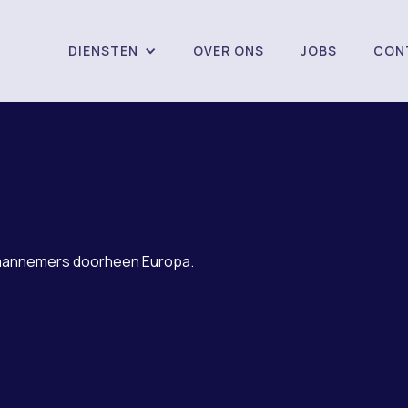
DIENSTEN
OVER ONS
JOBS
CON
r
le aannemers doorheen Europa.