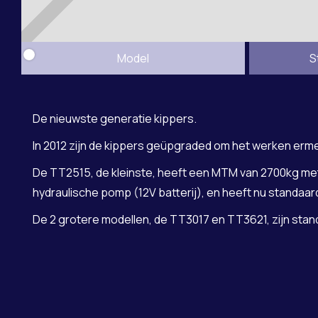
Model
S
De nieuwste generatie kippers.
In 2012 zijn de kippers geüpgraded om het werken erme
De TT2515, de kleinste, heeft een MTM van 2700kg met
hydraulische pomp (12V batterij), en heeft nu standaar
De 2 grotere modellen, de TT3017 en TT3621, zijn stand