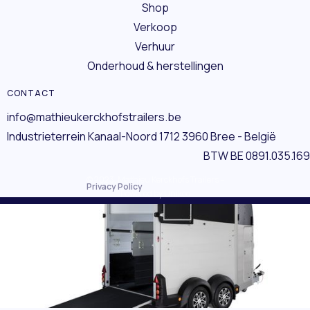
Shop
Verkoop
Verhuur
Onderhoud & herstellingen
CONTACT
info@mathieukerckhofstrailers.be
Industrieterrein Kanaal-Noord 1712 3960 Bree - België
BTW BE 0891.035.169
© 2023, Mathieu Kerckhofs Trailers –
Privacy Policy
Powered by Unikoo